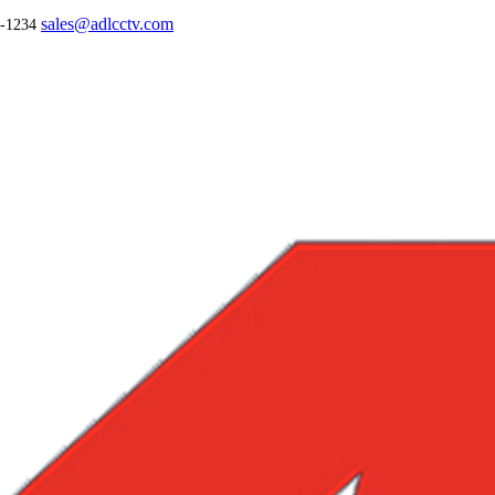
sales@adlcctv.com
-1234